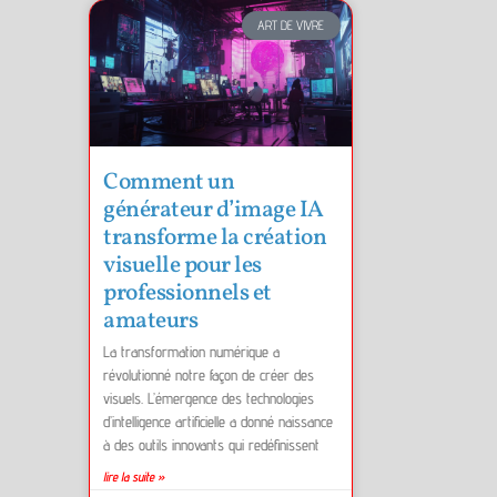
ART DE VIVRE
Comment un
générateur d’image IA
transforme la création
visuelle pour les
professionnels et
amateurs
La transformation numérique a
révolutionné notre façon de créer des
visuels. L’émergence des technologies
d’intelligence artificielle a donné naissance
à des outils innovants qui redéfinissent
lire la suite »