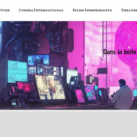
Vivre
Cinema International
Films Independants
Theatr
Dans la boite