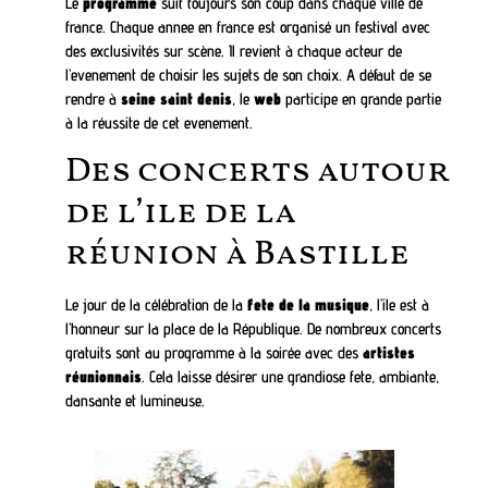
Le
programme
suit toujours son coup dans chaque ville de
france. Chaque annee en france est organisé un festival avec
des exclusivités sur scène. Il revient à chaque acteur de
l’evenement de choisir les sujets de son choix. A défaut de se
rendre à
seine saint denis
, le
web
participe en grande partie
à la réussite de cet evenement.
Des concerts autour
de l’ile de la
réunion à Bastille
Le jour de la célébration de la
fete de la musique
, l’ile est à
l’honneur sur la place de la République. De nombreux concerts
gratuits sont au programme à la soirée avec des
artistes
réunionnais
. Cela laisse désirer une grandiose fete, ambiante,
dansante et lumineuse.